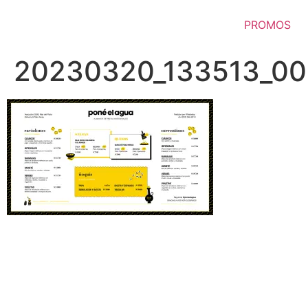
Ir
al
PROMOS
contenido
20230320_133513_0