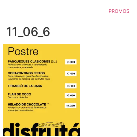
Ir
al
PROMOS
contenido
11_06_6